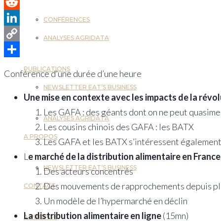
Pinterest
Reddit
CONFÉRENCES
LinkedIn
ANALYSES AGRIDATA
Copy
Link
Partager
PUBLICATIONS
Conférence d’une durée d’une heure
NEWSLETTER EAT’S BUSINESS
Une mise en contexte avec les impacts de la rév
Les GAFA : des géants dont on ne peut quasimen
ANALYSES AGRIDATA
Les cousins chinois des GAFA : les BATX
A PROPOS
Les GAFA et les BATX s’intéressent également 
L
e marché de la distribution alimentaire en France
NEWSLETTER EAT’S BUSINESS
Des acteurs concentrés
Des mouvements de rapprochements depuis pl
CONTACT
Un modèle de l’hypermarché en déclin
La distribution alimentaire en ligne
(15mn)
A PROPOS