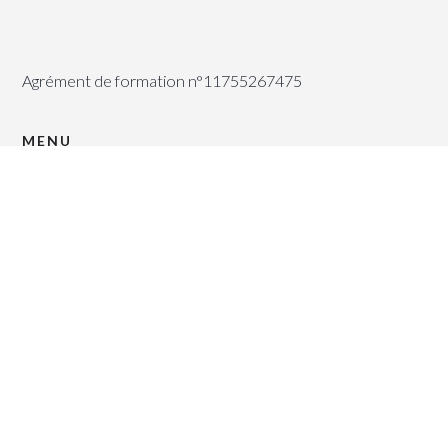
Agrément de formation n°11755267475
MENU
Conseil en stratégie
Révision coopérative
Etudes économiques
Newsletter
Formations
Conférences
Accompagnement de projets